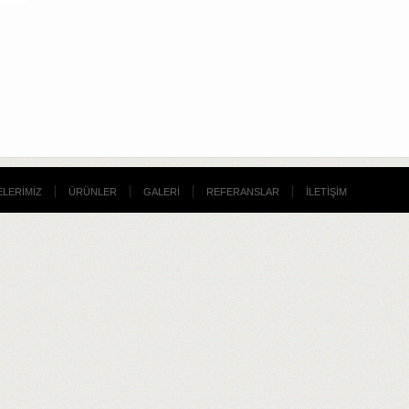
LERİMİZ
ÜRÜNLER
GALERİ
REFERANSLAR
İLETİŞİM