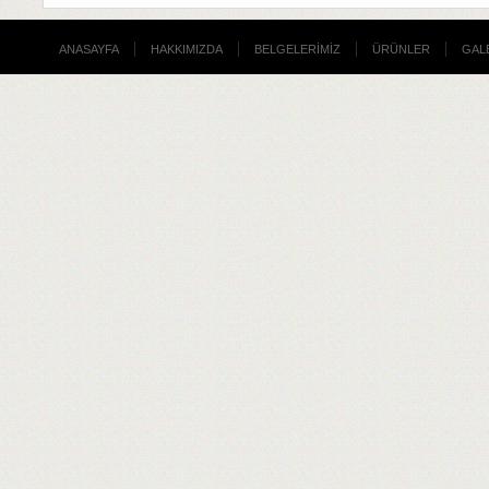
ANASAYFA
HAKKIMIZDA
BELGELERİMİZ
ÜRÜNLER
GAL